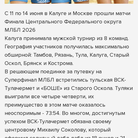
С 11 по 14 июня в Калуге и Москве прошли матчи
Финала Центрального Федерального округа
МЛБЛ 2026
Калуга принимала мужской турнир из 8 команд.
География участников получилась максимально
обширной: Тамбов, Рязань, Тула, Калуга, Старый
Оскол, Брянск и Кострома.
В решающем поединке за путевку на
Суперфинал МЛБЛ встретились тульская ВСК-
Тулачермет и «БОШЕ» из Старого Оскола. Туляки
выиграли все четыре четверти, их
преимущество в этом матче оказалось
неоспоримым - 73:54. Во многом, достигнутым
успехом ВСК-Тулачермет обязана своему
центровому Михаилу Соколову, который
оформил солидный дабл-дабл из 18 очков и 21