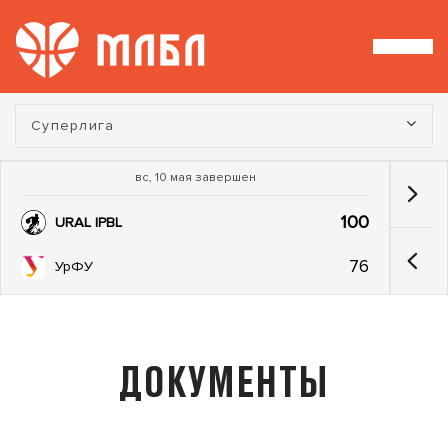
Турнир:
Суперлига
вс, 10 мая завершен
100
URAL IPBL
76
УрФУ
ДОКУМЕНТЫ