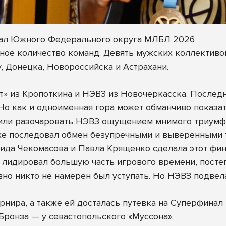
инал Южного Федерального округа МЛБЛ 2026
ное количество команд. Девять мужских коллективов
у, Донецка, Новороссийска и Астрахани.
т» из Кропоткина и НЭВЗ из Новочеркасска. Послед
. Но как и одноименная гора может обманчиво показ
шили разочаровать НЭВЗ ощущением мнимого триумф
же последовал обмен безупречными и выверенными т
ида Чекомасова и Павла Крященко сделала этот фин
лидировал большую часть игрового времени, постеп
вно никто не намерен был уступать. Но НЭВЗ подвела
урнира, а также ей досталась путевка на Суперфин
ронза — у севастопольского «Муссона».