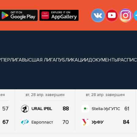
УПЕРЛИГА
ВЫСШАЯ ЛИГА
ПУБЛИКАЦИИ
ДОКУМЕНТЫ
РАСПИ
шен
вт, 28 апр. завершен
вт, 28 апр. завершен
57
88
61
URAL IPBL
Stella-УрГУПС
67
70
84
Европласт
УрФУ