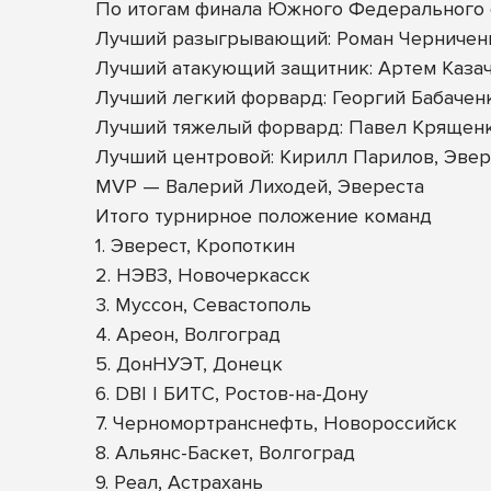
По итогам финала Южного Федерального 
Лучший разыгрывающий: Роман Черничен
Лучший атакующий защитник: Артем Казач
Лучший легкий форвард: Георгий Бабачен
Лучший тяжелый форвард: Павел Крящен
Лучший центровой: Кирилл Парилов, Эвер
MVP — Валерий Лиходей, Эвереста
Итого турнирное положение команд
1. Эверест, Кропоткин
2. НЭВЗ, Новочеркасск
3. Муссон, Севастополь
4. Ареон, Волгоград
5. ДонНУЭТ, Донецк
6. DBI | БИТС, Ростов-на-Дону
7. Черномортранснефть, Новороссийск
8. Альянс-Баскет, Волгоград
9. Реал, Астрахань