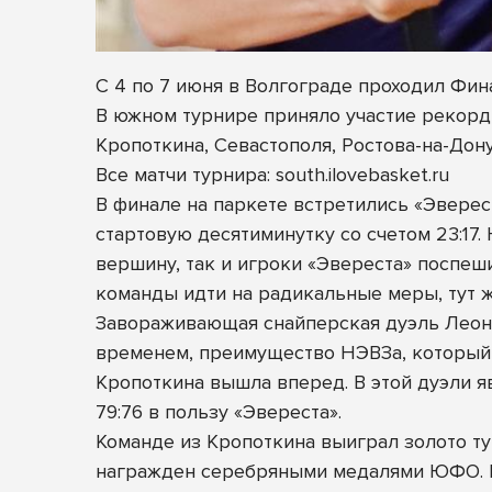
С 4 по 7 июня в Волгограде проходил Ф
В южном турнире приняло участие рекорд
Кропоткина, Севастополя, Ростова-на-Дон
Все матчи турнира: south.ilovebasket.ru
В финале на паркете встретились «Эверес
стартовую десятиминутку со счетом 23:17
вершину, так и игроки «Эвереста» поспе
команды идти на радикальные меры, тут 
Завораживающая снайперская дуэль Леон
временем, преимущество НЭВЗа, который 
Кропоткина вышла вперед. В этой дуэли я
79:76 в пользу «Эвереста».
Команде из Кропоткина выиграл золото т
награжден серебряными медалями ЮФО. Б