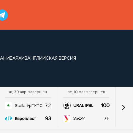
САНИЕ
АРХИВ
АНГЛИЙСКАЯ ВЕРСИЯ
чт, 30 апр. завершен
вс, 10 мая завершен
72
100
Stella-УрГУПС
URAL IPBL
93
76
Европласт
УрФУ