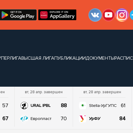
УПЕРЛИГА
ВЫСШАЯ ЛИГА
ПУБЛИКАЦИИ
ДОКУМЕНТЫ
РАСПИ
шен
вт, 28 апр. завершен
вт, 28 апр. завершен
57
88
61
URAL IPBL
Stella-УрГУПС
67
70
84
Европласт
УрФУ