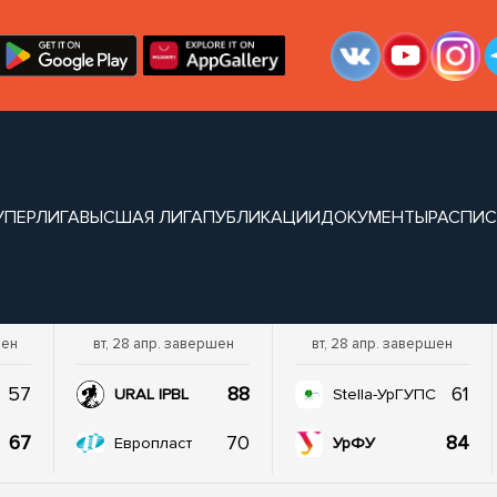
УПЕРЛИГА
ВЫСШАЯ ЛИГА
ПУБЛИКАЦИИ
ДОКУМЕНТЫ
РАСПИ
шен
вт, 28 апр. завершен
вт, 28 апр. завершен
57
88
61
URAL IPBL
Stella-УрГУПС
67
70
84
Европласт
УрФУ