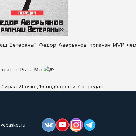
маш Ветераны"
Федор Аверьянов
признан MVP чемп
оранов Pizza Mia
бирал 21 очко, 16 подборов и 7 передач.
ovebasket.ru