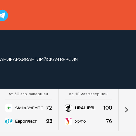
САНИЕ
АРХИВ
АНГЛИЙСКАЯ ВЕРСИЯ
чт, 30 апр. завершен
вс, 10 мая завершен
72
100
Stella-УрГУПС
URAL IPBL
93
76
Европласт
УрФУ