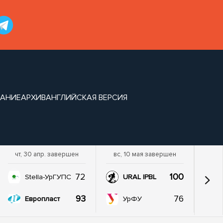
САНИЕ
АРХИВ
АНГЛИЙСКАЯ ВЕРСИЯ
чт, 30 апр. завершен
вс, 10 мая завершен
72
100
Stella-УрГУПС
URAL IPBL
93
76
Европласт
УрФУ