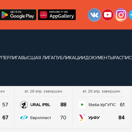
УПЕРЛИГА
ВЫСШАЯ ЛИГА
ПУБЛИКАЦИИ
ДОКУМЕНТЫ
РАСПИ
шен
вт, 28 апр. завершен
вт, 28 апр. завершен
57
88
61
URAL IPBL
Stella-УрГУПС
67
70
84
Европласт
УрФУ